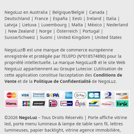
NegoLuz en
Australia
|
Belgique/België
|
Canada
|
Deutschland
|
France
|
España
|
Eesti
|
Ireland
|
Italia
|
Latvija
|
Lietuva
|
Luxembourg
|
Malta
|
México
|
Nederland
|
New Zealand
|
Norge
|
Österreich
|
Portugal
|
Suisse/Schweiz
|
Suomi
|
United Kingdom
|
United States
NegoLuz® est une marque de commerce européenne
enregistrée et protégée par l’EUIPO (Nº018574890) pour la
propriété intellectuelle. La marque NegoLuz® et le site Web
NegoLuz appartiennent au Groupe Lutecior. L’utilisation de
cette application constitue l’acceptation des
Conditions de
Vente
et de la
Politique de Confidentialité
de NegoLuz.
©2026
NegoLuz
– Tous Droits Réservés | Porte affiche vitrine
led, porte menu lumineux & lampe de table sans fil, lettres
lumineuses, papier backlight, vitrine agence immobilière,