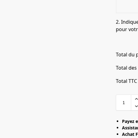
2. Indiqu
pour vot
Total du 
Total des
Total TTC
Payez e
Assista
Achat F