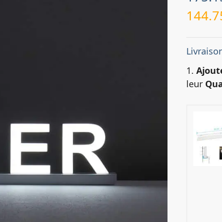
144.
Livraison
1.
Ajout
leur
Qua