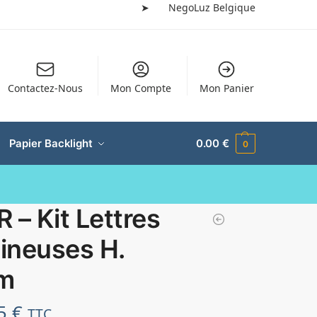
➤
NegoLuz Belgique
Contactez-Nous
Mon Compte
Mon Panier
Papier Backlight
0.00
€
0
 – Kit Lettres
ineuses H.
m
15
€
TTC