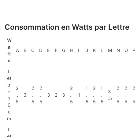
Consommation en Watts par Lettre
W
a
A
B
C
D
E
F
G
H
I
J
K
L
M
N
O
P
tt
s
L
et
tr
2
2
2
2
1
2
1
2
2
2
e
3
.
3
.
.
3
2
3
.
1
.
.
.
.
.
.
1
.5
5
5
5
5
5
5
5
5
5
5
0
c
m
L
et