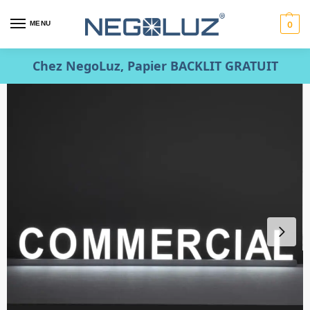
MENU
0
Chez NegoLuz, Papier BACKLIT GRATUIT