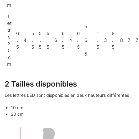
m
L
et
5
tr
6
5
5
5
6
6
.
1
8
e
.
4
.
.
.
6
.
4
.
6
.
3
.
8
7
7
2
5
5
5
5
5
5
.
5
5
0
5
c
m
2 Tailles disponibles
Les lettres LED sont disponibles en deux hauteurs différentes :
10 cm
20 cm