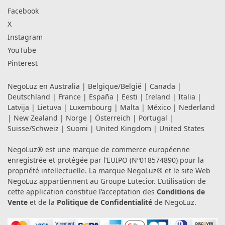
Facebook
X
Instagram
YouTube
Pinterest
NegoLuz en
Australia
|
Belgique/België
|
Canada
|
Deutschland
|
France
|
España
|
Eesti
|
Ireland
|
Italia
|
Latvija
|
Lietuva
|
Luxembourg
|
Malta
|
México
|
Nederland
|
New Zealand
|
Norge
|
Österreich
|
Portugal
|
Suisse/Schweiz
|
Suomi
|
United Kingdom
|
United States
NegoLuz® est une marque de commerce européenne
enregistrée et protégée par l’EUIPO (Nº018574890) pour la
propriété intellectuelle. La marque NegoLuz® et le site Web
NegoLuz appartiennent au Groupe Lutecior. L’utilisation de
cette application constitue l’acceptation des
Conditions de
Vente
et de la
Politique de Confidentialité
de NegoLuz.