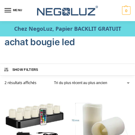
MENU
0
Chez NegoLuz, Papier BACKLIT GRATUIT
achat bougie led
SHOW FILTERS
2 résultats affichés