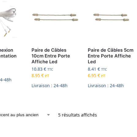
nexion
Paire de Câbles
Paire de Câbles 5cm
entation
10cm Entre Porte
Entre Porte Affiche
Affiche Led
Led
10.83
€
8.41
€
TTC
TTC
8.95
€
6.95
€
HT
HT
24-48h
Livraison : 24-48h
Livraison : 24-48h
5 résultats affichés