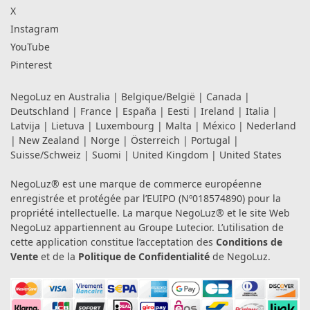
X
Instagram
YouTube
Pinterest
NegoLuz en
Australia
|
Belgique/België
|
Canada
|
Deutschland
|
France
|
España
|
Eesti
|
Ireland
|
Italia
|
Latvija
|
Lietuva
|
Luxembourg
|
Malta
|
México
|
Nederland
|
New Zealand
|
Norge
|
Österreich
|
Portugal
|
Suisse/Schweiz
|
Suomi
|
United Kingdom
|
United States
NegoLuz® est une marque de commerce européenne
enregistrée et protégée par l’EUIPO (Nº018574890) pour la
propriété intellectuelle. La marque NegoLuz® et le site Web
NegoLuz appartiennent au Groupe Lutecior. L’utilisation de
cette application constitue l’acceptation des
Conditions de
Vente
et de la
Politique de Confidentialité
de NegoLuz.