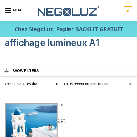
MENU
0
Chez NegoLuz, Papier BACKLIT GRATUIT
affichage lumineux A1
SHOW FILTERS
Voici le seul résultat