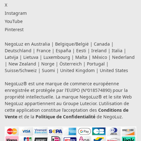
X
Instagram
YouTube
Pinterest
NegoLuz en
Australia
|
Belgique/België
|
Canada
|
Deutschland
|
France
|
España
|
Eesti
|
Ireland
|
Italia
|
Latvija
|
Lietuva
|
Luxembourg
|
Malta
|
México
|
Nederland
|
New Zealand
|
Norge
|
Österreich
|
Portugal
|
Suisse/Schweiz
|
Suomi
|
United Kingdom
|
United States
NegoLuz® est une marque de commerce européenne
enregistrée et protégée par l’EUIPO (Nº018574890) pour la
propriété intellectuelle. La marque NegoLuz® et le site Web
NegoLuz appartiennent au Groupe Lutecior. L’utilisation de
cette application constitue l’acceptation des
Conditions de
Vente
et de la
Politique de Confidentialité
de NegoLuz.