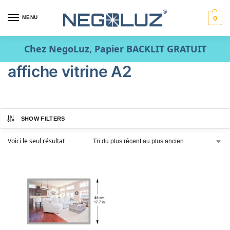
MENU
0
Chez NegoLuz, Papier BACKLIT GRATUIT
affiche vitrine A2
SHOW FILTERS
Voici le seul résultat