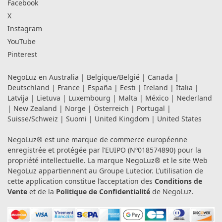
Facebook
X
Instagram
YouTube
Pinterest
NegoLuz en
Australia
|
Belgique/België
|
Canada
|
Deutschland
|
France
|
España
|
Eesti
|
Ireland
|
Italia
|
Latvija
|
Lietuva
|
Luxembourg
|
Malta
|
México
|
Nederland
|
New Zealand
|
Norge
|
Österreich
|
Portugal
|
Suisse/Schweiz
|
Suomi
|
United Kingdom
|
United States
NegoLuz® est une marque de commerce européenne
enregistrée et protégée par l’EUIPO (Nº018574890) pour la
propriété intellectuelle. La marque NegoLuz® et le site Web
NegoLuz appartiennent au Groupe Lutecior. L’utilisation de
cette application constitue l’acceptation des
Conditions de
Vente
et de la
Politique de Confidentialité
de NegoLuz.