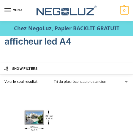
MENU
0
Chez NegoLuz, Papier BACKLIT GRATUIT
afficheur led A4
SHOW FILTERS
Voici le seul résultat