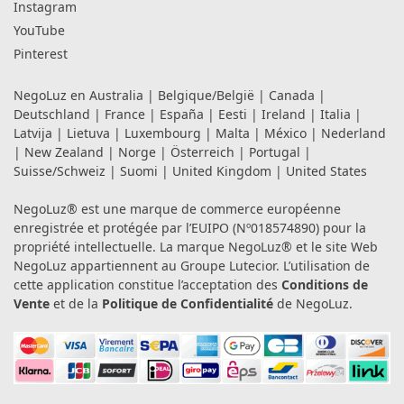
Instagram
YouTube
Pinterest
NegoLuz en
Australia
|
Belgique/België
|
Canada
|
Deutschland
|
France
|
España
|
Eesti
|
Ireland
|
Italia
|
Latvija
|
Lietuva
|
Luxembourg
|
Malta
|
México
|
Nederland
|
New Zealand
|
Norge
|
Österreich
|
Portugal
|
Suisse/Schweiz
|
Suomi
|
United Kingdom
|
United States
NegoLuz® est une marque de commerce européenne
enregistrée et protégée par l’EUIPO (Nº018574890) pour la
propriété intellectuelle. La marque NegoLuz® et le site Web
NegoLuz appartiennent au Groupe Lutecior. L’utilisation de
cette application constitue l’acceptation des
Conditions de
Vente
et de la
Politique de Confidentialité
de NegoLuz.