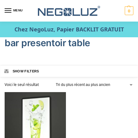
MENU
0
Chez NegoLuz, Papier BACKLIT GRATUIT
bar presentoir table
SHOW FILTERS
Voici le seul résultat