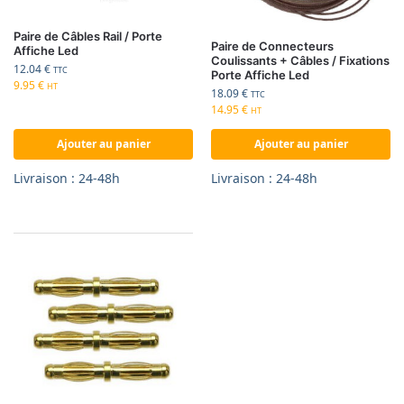
Paire de Câbles Rail / Porte
Paire de Connecteurs
Affiche Led
Coulissants + Câbles / Fixations
12.04
€
TTC
Porte Affiche Led
9.95
€
HT
18.09
€
TTC
14.95
€
HT
Ajouter au panier
Ajouter au panier
Livraison : 24-48h
Livraison : 24-48h