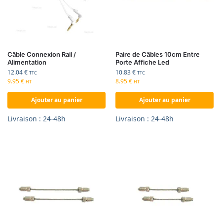
Câble Connexion Rail /
Paire de Câbles 10cm Entre
Alimentation
Porte Affiche Led
12.04
€
10.83
€
TTC
TTC
9.95
€
8.95
€
HT
HT
Ajouter au panier
Ajouter au panier
Livraison : 24-48h
Livraison : 24-48h