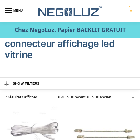
MENU
0
Chez NegoLuz, Papier BACKLIT GRATUIT
connecteur affichage led
vitrine
SHOW FILTERS
7 résultats affichés