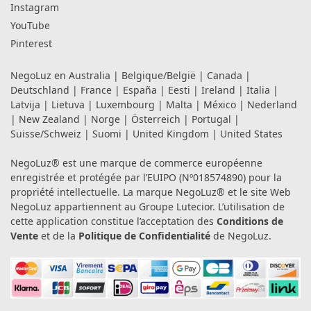
Instagram
YouTube
Pinterest
NegoLuz en
Australia
|
Belgique/België
|
Canada
|
Deutschland
|
France
|
España
|
Eesti
|
Ireland
|
Italia
|
Latvija
|
Lietuva
|
Luxembourg
|
Malta
|
México
|
Nederland
|
New Zealand
|
Norge
|
Österreich
|
Portugal
|
Suisse/Schweiz
|
Suomi
|
United Kingdom
|
United States
NegoLuz® est une marque de commerce européenne
enregistrée et protégée par l’EUIPO (Nº018574890) pour la
propriété intellectuelle. La marque NegoLuz® et le site Web
NegoLuz appartiennent au Groupe Lutecior. L’utilisation de
cette application constitue l’acceptation des
Conditions de
Vente
et de la
Politique de Confidentialité
de NegoLuz.