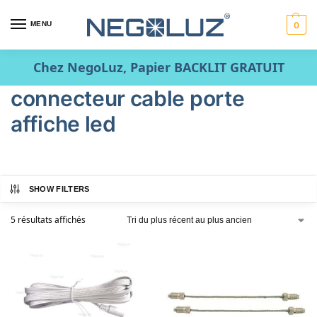
MENU
0
Chez NegoLuz, Papier BACKLIT GRATUIT
connecteur cable porte
affiche led
SHOW FILTERS
5 résultats affichés