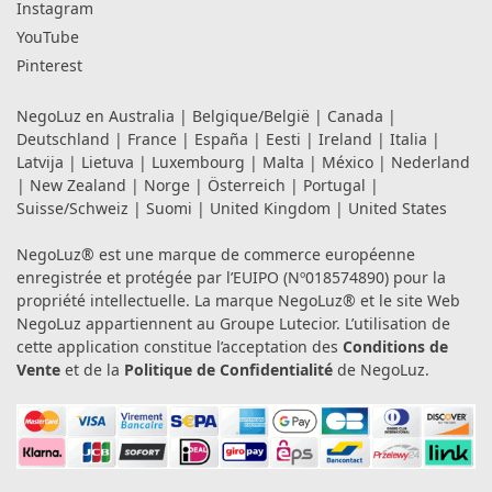
Instagram
YouTube
Pinterest
NegoLuz en
Australia
|
Belgique/België
|
Canada
|
Deutschland
|
France
|
España
|
Eesti
|
Ireland
|
Italia
|
Latvija
|
Lietuva
|
Luxembourg
|
Malta
|
México
|
Nederland
|
New Zealand
|
Norge
|
Österreich
|
Portugal
|
Suisse/Schweiz
|
Suomi
|
United Kingdom
|
United States
NegoLuz® est une marque de commerce européenne
enregistrée et protégée par l’EUIPO (Nº018574890) pour la
propriété intellectuelle. La marque NegoLuz® et le site Web
NegoLuz appartiennent au Groupe Lutecior. L’utilisation de
cette application constitue l’acceptation des
Conditions de
Vente
et de la
Politique de Confidentialité
de NegoLuz.