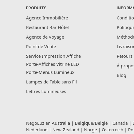
PRODUITS
INFORM
Agence Immobilière
Conditio
Restaurant Bar Hôtel
Politiqu
Agence de Voyage
Méthode
Point de Vente
Livraiso
Service Impression Affiche
Retours
Porte-Affiches Vitrine LED
À propo
Porte-Menus Lumineux
Blog
Lampes de Table sans Fil
Lettres Lumineuses
NegoLuz en
Australia
|
Belgique/België
|
Canada
|
Nederland
|
New Zealand
|
Norge
|
Österreich
|
Po