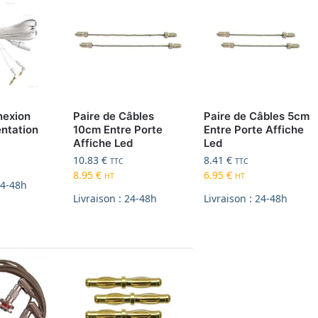
nexion
Paire de Câbles
Paire de Câbles 5cm
entation
10cm Entre Porte
Entre Porte Affiche
Affiche Led
Led
10.83
€
8.41
€
TTC
TTC
8.95
€
6.95
€
HT
HT
24-48h
Livraison : 24-48h
Livraison : 24-48h