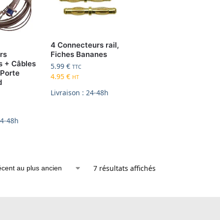
4 Connecteurs rail,
rs
Fiches Bananes
s + Câbles
5.99
€
TTC
 Porte
4.95
€
HT
d
Livraison : 24-48h
24-48h
7 résultats affichés