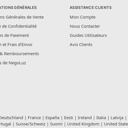
ATIONS GÉNÉRALES
ASSISTANCE CLIENTS
ns Générales de Vente
Mon Compte
e de Confidentialité
Nous Contacter
s de Paiement
Guides Utilisateurs
n et Frais d’Envoi
Avis Clients
 & Remboursements
s de NegoLuz
Deutschland
|
France
|
España
|
Eesti
|
Ireland
|
Italia
|
Latvija
|
rtugal
|
Suisse/Schweiz
|
Suomi
|
United Kingdom
|
United State