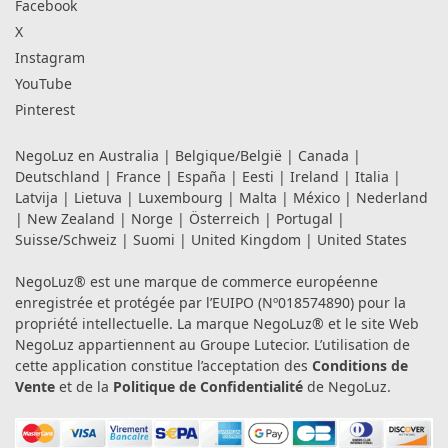
Facebook
X
Instagram
YouTube
Pinterest
NegoLuz en
Australia
|
Belgique/België
|
Canada
|
Deutschland
|
France
|
España
|
Eesti
|
Ireland
|
Italia
|
Latvija
|
Lietuva
|
Luxembourg
|
Malta
|
México
|
Nederland
|
New Zealand
|
Norge
|
Österreich
|
Portugal
|
Suisse/Schweiz
|
Suomi
|
United Kingdom
|
United States
NegoLuz® est une marque de commerce européenne
enregistrée et protégée par l’EUIPO (Nº018574890) pour la
propriété intellectuelle. La marque NegoLuz® et le site Web
NegoLuz appartiennent au Groupe Lutecior. L’utilisation de
cette application constitue l’acceptation des
Conditions de
Vente
et de la
Politique de Confidentialité
de NegoLuz.