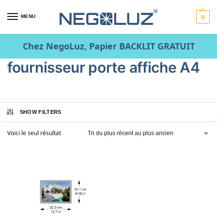
MENU
0
Chez NegoLuz, Papier BACKLIT GRATUIT
fournisseur porte affiche A4
SHOW FILTERS
Voici le seul résultat