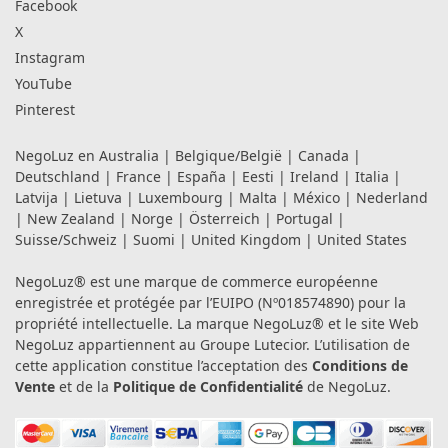
Facebook
X
Instagram
YouTube
Pinterest
NegoLuz en
Australia
|
Belgique/België
|
Canada
|
Deutschland
|
France
|
España
|
Eesti
|
Ireland
|
Italia
|
Latvija
|
Lietuva
|
Luxembourg
|
Malta
|
México
|
Nederland
|
New Zealand
|
Norge
|
Österreich
|
Portugal
|
Suisse/Schweiz
|
Suomi
|
United Kingdom
|
United States
NegoLuz® est une marque de commerce européenne
enregistrée et protégée par l’EUIPO (Nº018574890) pour la
propriété intellectuelle. La marque NegoLuz® et le site Web
NegoLuz appartiennent au Groupe Lutecior. L’utilisation de
cette application constitue l’acceptation des
Conditions de
Vente
et de la
Politique de Confidentialité
de NegoLuz.