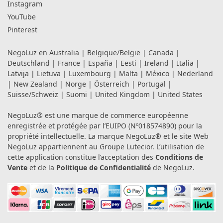
Instagram
YouTube
Pinterest
NegoLuz en
Australia
|
Belgique/België
|
Canada
|
Deutschland
|
France
|
España
|
Eesti
|
Ireland
|
Italia
|
Latvija
|
Lietuva
|
Luxembourg
|
Malta
|
México
|
Nederland
|
New Zealand
|
Norge
|
Österreich
|
Portugal
|
Suisse/Schweiz
|
Suomi
|
United Kingdom
|
United States
NegoLuz® est une marque de commerce européenne
enregistrée et protégée par l’EUIPO (Nº018574890) pour la
propriété intellectuelle. La marque NegoLuz® et le site Web
NegoLuz appartiennent au Groupe Lutecior. L’utilisation de
cette application constitue l’acceptation des
Conditions de
Vente
et de la
Politique de Confidentialité
de NegoLuz.