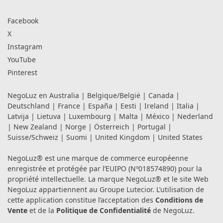
Facebook
X
Instagram
YouTube
Pinterest
NegoLuz en
Australia
|
Belgique/België
|
Canada
|
Deutschland
|
France
|
España
|
Eesti
|
Ireland
|
Italia
|
Latvija
|
Lietuva
|
Luxembourg
|
Malta
|
México
|
Nederland
|
New Zealand
|
Norge
|
Österreich
|
Portugal
|
Suisse/Schweiz
|
Suomi
|
United Kingdom
|
United States
NegoLuz® est une marque de commerce européenne
enregistrée et protégée par l’EUIPO (Nº018574890) pour la
propriété intellectuelle. La marque NegoLuz® et le site Web
NegoLuz appartiennent au Groupe Lutecior. L’utilisation de
cette application constitue l’acceptation des
Conditions de
Vente
et de la
Politique de Confidentialité
de NegoLuz.