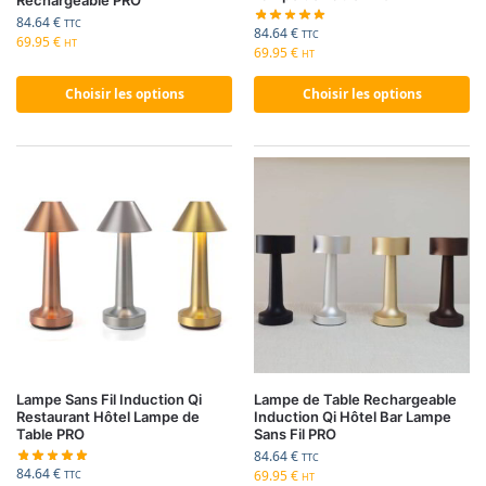
84.64
€
TTC
84.64
€
TTC
69.95
€
HT
69.95
€
HT
Choisir les options
Choisir les options
Lampe Sans Fil Induction Qi
Lampe de Table Rechargeable
Restaurant Hôtel Lampe de
Induction Qi Hôtel Bar Lampe
Table PRO
Sans Fil PRO
84.64
€
TTC
84.64
€
69.95
€
TTC
HT