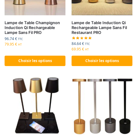
Lampe de Table Champignon
Lampe de Table Induction Qi
Induction Qi Rechargeable
Rechargeable Lampe Sans Fil
Lampe Sans Fil PRO
Restaurant PRO
96.74
€
TTC
84.64
€
79.95
€
TTC
HT
69.95
€
HT
Choisir les options
Choisir les options