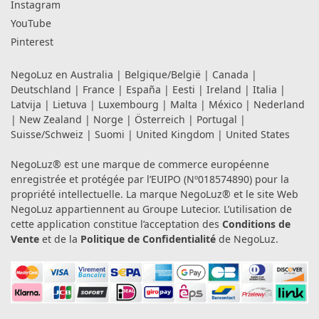
Instagram
YouTube
Pinterest
NegoLuz en
Australia
|
Belgique/België
|
Canada
|
Deutschland
|
France
|
España
|
Eesti
|
Ireland
|
Italia
|
Latvija
|
Lietuva
|
Luxembourg
|
Malta
|
México
|
Nederland
|
New Zealand
|
Norge
|
Österreich
|
Portugal
|
Suisse/Schweiz
|
Suomi
|
United Kingdom
|
United States
NegoLuz® est une marque de commerce européenne
enregistrée et protégée par l’EUIPO (Nº018574890) pour la
propriété intellectuelle. La marque NegoLuz® et le site Web
NegoLuz appartiennent au Groupe Lutecior. L’utilisation de
cette application constitue l’acceptation des
Conditions de
Vente
et de la
Politique de Confidentialité
de NegoLuz.