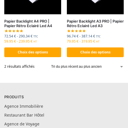
Papier Backlight A4 PRO |
Papier Backlight A3 PRO | Papier
Papier Rétro Eclairé Led A4
Rétro Eclairé Led A3
72.54
€
-
290.34
€
96.74
€
-
387.14
€
TTC
TTC
59.95
€
-
239.95
€
79.95
€
-
319.95
€
HT
HT
Choix des options
Choix des options
2 résultats affichés
PRODUITS
Agence Immobilière
Restaurant Bar Hôtel
Agence de Voyage