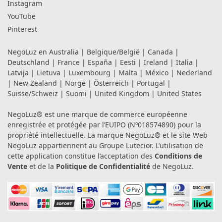
Instagram
YouTube
Pinterest
NegoLuz en
Australia
|
Belgique/België
|
Canada
|
Deutschland
|
France
|
España
|
Eesti
|
Ireland
|
Italia
|
Latvija
|
Lietuva
|
Luxembourg
|
Malta
|
México
|
Nederland
|
New Zealand
|
Norge
|
Österreich
|
Portugal
|
Suisse/Schweiz
|
Suomi
|
United Kingdom
|
United States
NegoLuz® est une marque de commerce européenne
enregistrée et protégée par l’EUIPO (Nº018574890) pour la
propriété intellectuelle. La marque NegoLuz® et le site Web
NegoLuz appartiennent au Groupe Lutecior. L’utilisation de
cette application constitue l’acceptation des
Conditions de
Vente
et de la
Politique de Confidentialité
de NegoLuz.