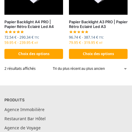
Papier Backlight A4 PRO |
Papier Backlight A3 PRO | Papier
Papier Rétro Eclairé Led A4
Rétro Eclairé Led A3
72.54
€
-
290.34
€
96.74
€
-
387.14
€
TTC
TTC
59.95
€
-
239.95
€
79.95
€
-
319.95
€
HT
HT
Choix des options
Choix des options
2 résultats affichés
PRODUITS
Agence Immobilière
Restaurant Bar Hôtel
Agence de Voyage