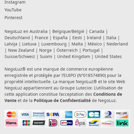
Instagram
YouTube
Pinterest
NegoLuz en
Australia
|
Belgique/België
|
Canada
|
Deutschland
|
France
|
España
|
Eesti
|
Ireland
|
Italia
|
Latvija
|
Lietuva
|
Luxembourg
|
Malta
|
México
|
Nederland
|
New Zealand
|
Norge
|
Österreich
|
Portugal
|
Suisse/Schweiz
|
Suomi
|
United Kingdom
|
United States
NegoLuz® est une marque de commerce européenne
enregistrée et protégée par l’EUIPO (Nº018574890) pour la
propriété intellectuelle. La marque NegoLuz® et le site Web
NegoLuz appartiennent au Groupe Lutecior. L’utilisation de
cette application constitue l’acceptation des
Conditions de
Vente
et de la
Politique de Confidentialité
de NegoLuz.