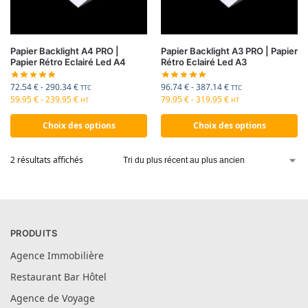
Papier Backlight A4 PRO |
Papier Backlight A3 PRO | Papier
Papier Rétro Eclairé Led A4
Rétro Eclairé Led A3
72.54
€
-
290.34
€
96.74
€
-
387.14
€
TTC
TTC
59.95
€
-
239.95
€
79.95
€
-
319.95
€
HT
HT
Choix des options
Choix des options
2 résultats affichés
PRODUITS
Agence Immobilière
Restaurant Bar Hôtel
Agence de Voyage