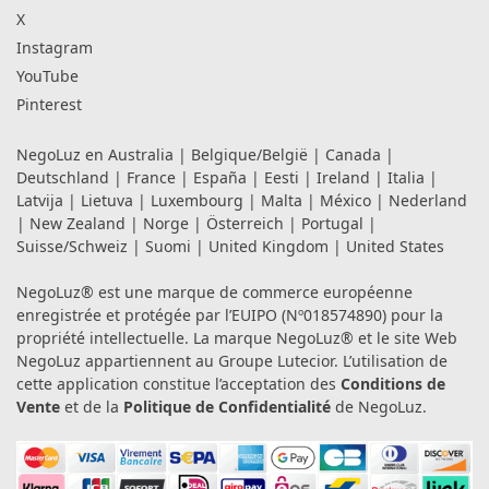
X
Instagram
YouTube
Pinterest
NegoLuz en
Australia
|
Belgique/België
|
Canada
|
Deutschland
|
France
|
España
|
Eesti
|
Ireland
|
Italia
|
Latvija
|
Lietuva
|
Luxembourg
|
Malta
|
México
|
Nederland
|
New Zealand
|
Norge
|
Österreich
|
Portugal
|
Suisse/Schweiz
|
Suomi
|
United Kingdom
|
United States
NegoLuz® est une marque de commerce européenne
enregistrée et protégée par l’EUIPO (Nº018574890) pour la
propriété intellectuelle. La marque NegoLuz® et le site Web
NegoLuz appartiennent au Groupe Lutecior. L’utilisation de
cette application constitue l’acceptation des
Conditions de
Vente
et de la
Politique de Confidentialité
de NegoLuz.