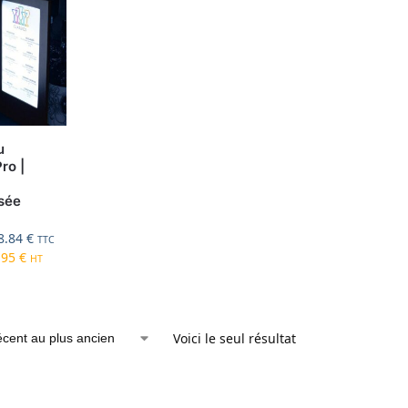
u
ro |
sée
8.84
€
TTC
.95
€
HT
Voici le seul résultat