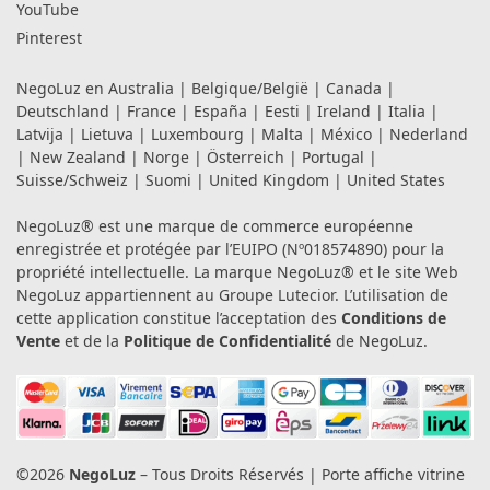
YouTube
Pinterest
NegoLuz en
Australia
|
Belgique/België
|
Canada
|
Deutschland
|
France
|
España
|
Eesti
|
Ireland
|
Italia
|
Latvija
|
Lietuva
|
Luxembourg
|
Malta
|
México
|
Nederland
|
New Zealand
|
Norge
|
Österreich
|
Portugal
|
Suisse/Schweiz
|
Suomi
|
United Kingdom
|
United States
NegoLuz® est une marque de commerce européenne
enregistrée et protégée par l’EUIPO (Nº018574890) pour la
propriété intellectuelle. La marque NegoLuz® et le site Web
NegoLuz appartiennent au Groupe Lutecior. L’utilisation de
cette application constitue l’acceptation des
Conditions de
Vente
et de la
Politique de Confidentialité
de NegoLuz.
©2026
NegoLuz
– Tous Droits Réservés | Porte affiche vitrine