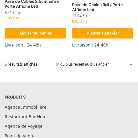
Paire de Câbles 2.5cm Entre
Paire de Câbles Rail / Porte
Porte Affiche Led
Affiche Led
8.41
€
TTC
12.04
€
TTC
6.95
€
HT
9.95
€
HT
Ajouter au panier
Ajouter au panier
Livraison : 24-48h
Livraison : 24-48h
6 résultats affichés
PRODUITS
Agence Immobilière
Restaurant Bar Hôtel
Agence de Voyage
Point de Vente