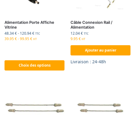
Alimentation Porte Affiche
Câble Connexion Rail /
Vitrine
Alimentation
48.34
€
-
120.94
€
12.04
€
TTC
TTC
39.95
€
-
99.95
€
9.95
€
HT
HT
Ajouter au panier
Livraison : 24-48h
Choix des options