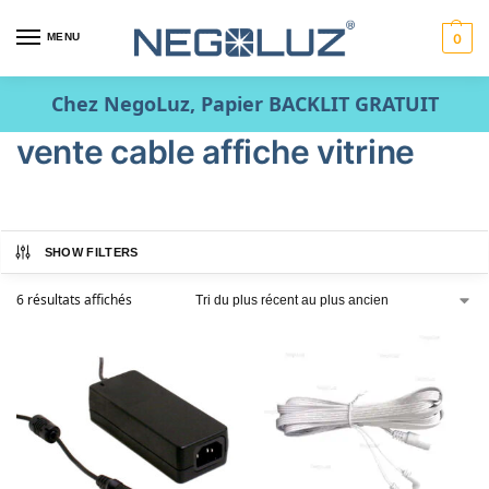
MENU
0
Chez NegoLuz, Papier BACKLIT GRATUIT
vente cable affiche vitrine
SHOW FILTERS
6 résultats affichés