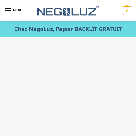
MENU
0
Chez NegoLuz, Papier BACKLIT GRATUIT