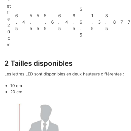
et
5
tr
6
5
5
5
6
6
.
1
8
e
.
4
.
.
.
6
.
4
.
6
.
3
.
8
7
7
2
5
5
5
5
5
5
.
5
5
0
5
c
m
2 Tailles disponibles
Les lettres LED sont disponibles en deux hauteurs différentes :
10 cm
20 cm