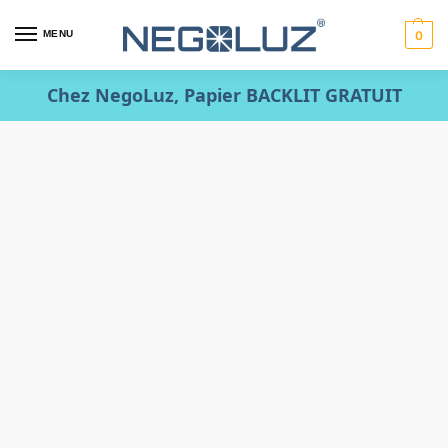
MENU
0
Chez NegoLuz, Papier BACKLIT GRATUIT