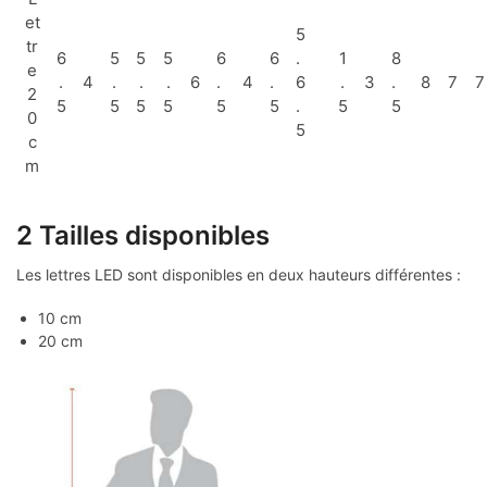
et
5
tr
6
5
5
5
6
6
.
1
8
e
.
4
.
.
.
6
.
4
.
6
.
3
.
8
7
7
2
5
5
5
5
5
5
.
5
5
0
5
c
m
2 Tailles disponibles
Les lettres LED sont disponibles en deux hauteurs différentes :
10 cm
20 cm