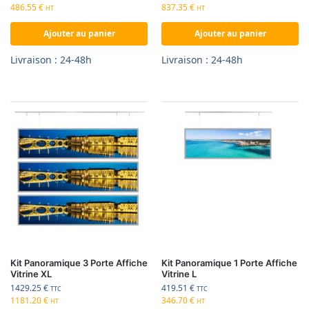
486.55
€
837.35
€
HT
HT
Ajouter au panier
Ajouter au panier
Livraison : 24-48h
Livraison : 24-48h
Kit Panoramique 3 Porte Affiche
Kit Panoramique 1 Porte Affiche
Vitrine XL
Vitrine L
1429.25
€
419.51
€
TTC
TTC
1181.20
€
346.70
€
HT
HT