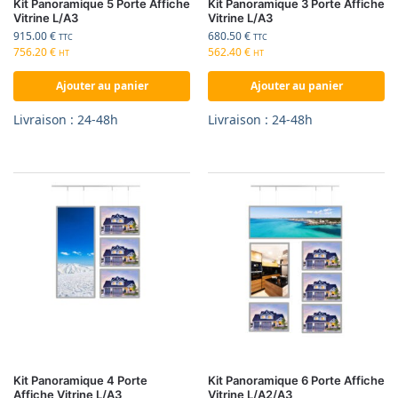
Kit Panoramique 5 Porte Affiche
Kit Panoramique 3 Porte Affiche
Vitrine L/A3
Vitrine L/A3
915.00
€
680.50
€
TTC
TTC
756.20
€
562.40
€
HT
HT
Ajouter au panier
Ajouter au panier
Livraison : 24-48h
Livraison : 24-48h
Kit Panoramique 4 Porte
Kit Panoramique 6 Porte Affiche
Affiche Vitrine L/A3
Vitrine L/A2/A3