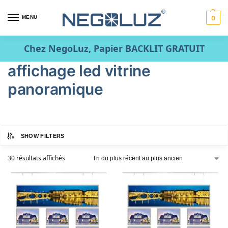
MENU
0
Chez NegoLuz, Papier BACKLIT GRATUIT
affichage led vitrine
panoramique
SHOW FILTERS
30 résultats affichés