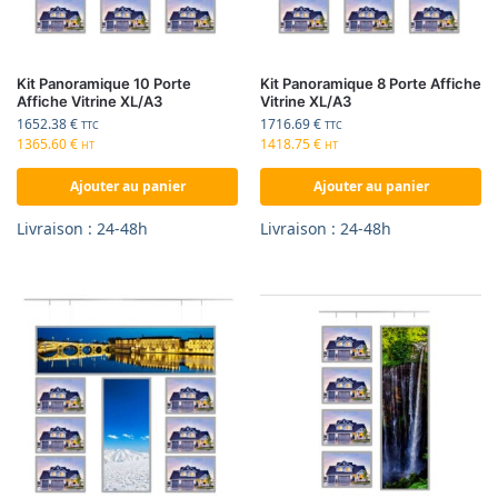
Kit Panoramique 10 Porte
Kit Panoramique 8 Porte Affiche
Affiche Vitrine XL/A3
Vitrine XL/A3
1652.38
€
1716.69
€
TTC
TTC
1365.60
€
1418.75
€
HT
HT
Ajouter au panier
Ajouter au panier
Livraison : 24-48h
Livraison : 24-48h