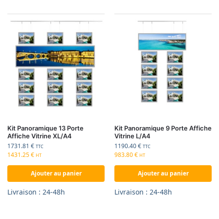
Kit Panoramique 13 Porte
Kit Panoramique 9 Porte Affiche
Affiche Vitrine XL/A4
Vitrine L/A4
1731.81
€
1190.40
€
TTC
TTC
1431.25
€
983.80
€
HT
HT
Ajouter au panier
Ajouter au panier
Livraison : 24-48h
Livraison : 24-48h