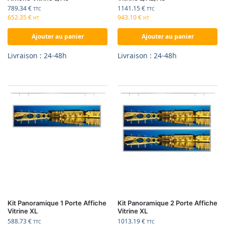
789.34
€
1141.15
€
TTC
TTC
652.35
€
943.10
€
HT
HT
Ajouter au panier
Ajouter au panier
Livraison : 24-48h
Livraison : 24-48h
Kit Panoramique 1 Porte Affiche
Kit Panoramique 2 Porte Affiche
Vitrine XL
Vitrine XL
588.73
€
1013.19
€
TTC
TTC