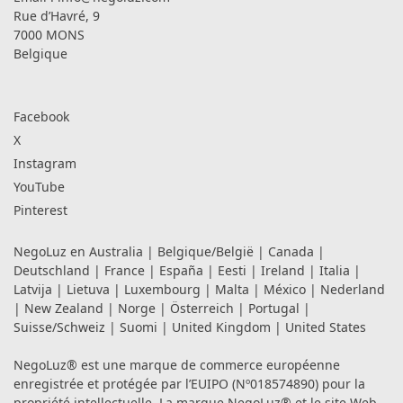
Rue d’Havré, 9
7000 MONS
Belgique
Facebook
X
Instagram
YouTube
Pinterest
NegoLuz en
Australia
|
Belgique/België
|
Canada
|
Deutschland
|
France
|
España
|
Eesti
|
Ireland
|
Italia
|
Latvija
|
Lietuva
|
Luxembourg
|
Malta
|
México
|
Nederland
|
New Zealand
|
Norge
|
Österreich
|
Portugal
|
Suisse/Schweiz
|
Suomi
|
United Kingdom
|
United States
NegoLuz® est une marque de commerce européenne
enregistrée et protégée par l’EUIPO (Nº018574890) pour la
propriété intellectuelle. La marque NegoLuz® et le site Web