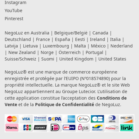
Instagram
YouTube
Pinterest
NegoLuz en
Australia
|
Belgique/België
|
Canada
|
Deutschland
|
France
|
España
|
Eesti
|
Ireland
|
Italia
|
Latvija
|
Lietuva
|
Luxembourg
|
Malta
|
México
|
Nederland
|
New Zealand
|
Norge
|
Österreich
|
Portugal
|
Suisse/Schweiz
|
Suomi
|
United Kingdom
|
United States
NegoLuz® est une marque de commerce européenne
enregistrée et protégée par l’EUIPO (Nº018574890) pour la
propriété intellectuelle. La marque NegoLuz® et le site Web
NegoLuz appartiennent au Groupe Lutecior. L’utilisation de
cette application constitue l’acceptation des
Conditions de
Vente
et de la
Politique de Confidentialité
de NegoLuz.