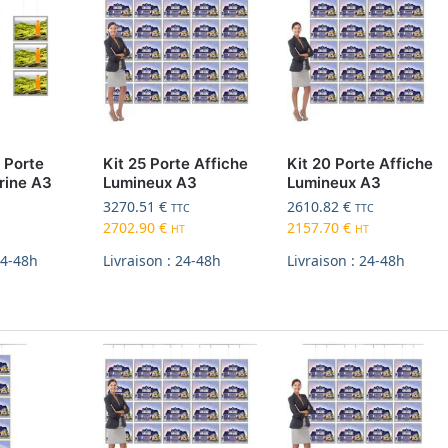
6 Porte
Kit 25 Porte Affiche
Kit 20 Porte Affiche
trine A3
Lumineux A3
Lumineux A3
3270.51
€
2610.82
€
TTC
TTC
2702.90
€
2157.70
€
HT
HT
24-48h
Livraison : 24-48h
Livraison : 24-48h