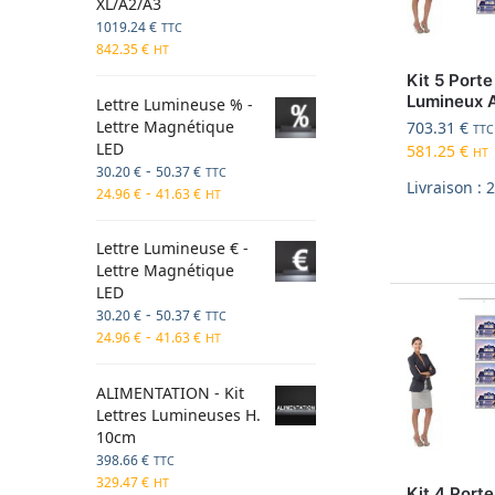
XL/A2/A3
1019.24
€
TTC
842.35
€
HT
Kit 5 Porte
Lumineux 
Lettre Lumineuse % -
Lettre Magnétique
703.31
€
TTC
LED
581.25
€
HT
-
30.20
€
50.37
€
TTC
Livraison : 
-
24.96
€
41.63
€
HT
Lettre Lumineuse € -
Lettre Magnétique
LED
-
30.20
€
50.37
€
TTC
-
24.96
€
41.63
€
HT
ALIMENTATION - Kit
Lettres Lumineuses H.
10cm
398.66
€
TTC
329.47
€
HT
Kit 4 Porte