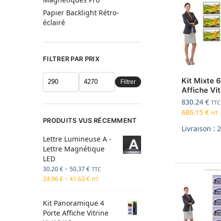
Papier Backlight Rétro-
éclairé
FILTRER PAR PRIX
Kit Mixte 
Filtrer
Affiche Vi
830.24
€
TTC
686.15
€
HT
PRODUITS VUS RÉCEMMENT
Livraison : 
Lettre Lumineuse A -
Lettre Magnétique
LED
-
30.20
€
50.37
€
TTC
-
24.96
€
41.63
€
HT
Kit Panoramique 4
Porte Affiche Vitrine