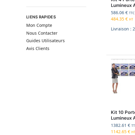
Lumineux 
586.06
€
TTC
LIENS RAPIDES
484.35
€
HT
Mon Compte
Livraison : 
Nous Contacter
Guides Utilisateurs
Avis Clients
Kit 10 Port
Lumineux 
1382.61
€
T
1142.65
€
H