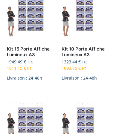
Kit 15 Porte Affiche
Kit 10 Porte Affiche
Lumineux A3
Lumineux A3
1949.49
€
1323.44
€
TTC
TTC
1611.15
€
1093.75
€
HT
HT
Livraison : 24-48h
Livraison : 24-48h