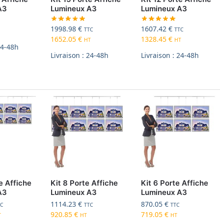
A3
Lumineux A3
Lumineux A3
1998.98
€
1607.42
€
TTC
TTC
1652.05
€
1328.45
€
HT
HT
24-48h
Livraison : 24-48h
Livraison : 24-48h
e Affiche
Kit 8 Porte Affiche
Kit 6 Porte Affiche
A3
Lumineux A3
Lumineux A3
1114.23
€
870.05
€
TC
TTC
TTC
920.85
€
719.05
€
T
HT
HT