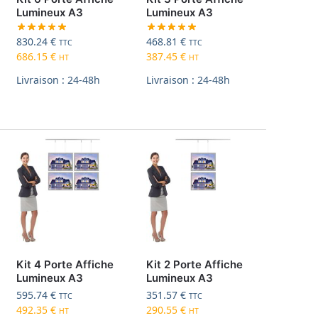
Lumineux A3
Lumineux A3
830.24
€
468.81
€
TTC
TTC
686.15
€
387.45
€
HT
HT
Livraison : 24-48h
Livraison : 24-48h
Kit 4 Porte Affiche
Kit 2 Porte Affiche
Lumineux A3
Lumineux A3
595.74
€
351.57
€
TTC
TTC
492.35
€
290.55
€
HT
HT