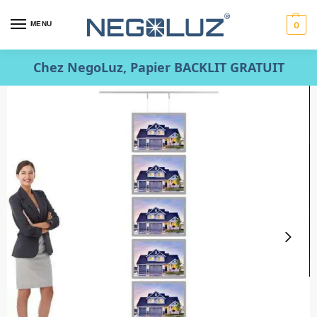
MENU
0
Chez NegoLuz, Papier BACKLIT GRATUIT