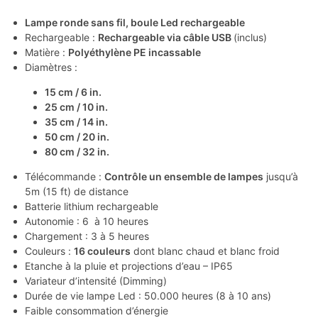
Lampe ronde sans fil, boule Led rechargeable
Rechargeable :
Rechargeable via câble USB
(inclus)
Matière :
Polyéthylène PE incassable
Diamètres :
15 cm / 6 in.
25 cm / 10 in.
35 cm / 14 in.
50 cm / 20 in.
80 cm / 32 in.
Télécommande :
Contrôle un ensemble de lampes
jusqu’à
5m (15 ft) de distance
Batterie lithium rechargeable
Autonomie : 6 à 10 heures
Chargement : 3 à 5 heures
Couleurs :
16 couleurs
dont blanc chaud et blanc froid
Etanche à la pluie et projections d’eau – IP65
Variateur d’intensité (Dimming)
Durée de vie lampe Led : 50.000 heures (8 à 10 ans)
Faible consommation d’énergie