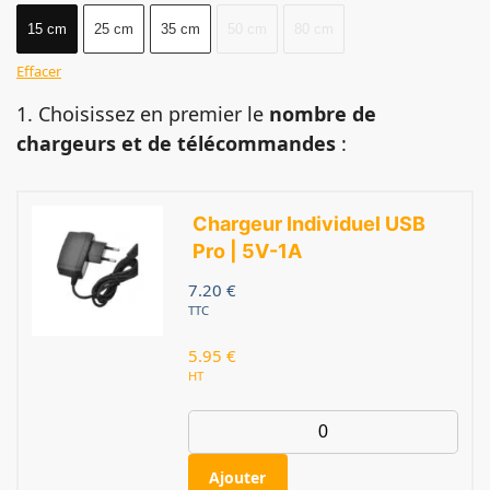
15 cm
25 cm
35 cm
50 cm
80 cm
Effacer
1. Choisissez en premier le
nombre de
chargeurs et de télécommandes
:
Chargeur Individuel USB
Pro | 5V-1A
7.20
€
TTC
5.95
€
HT
Ajouter