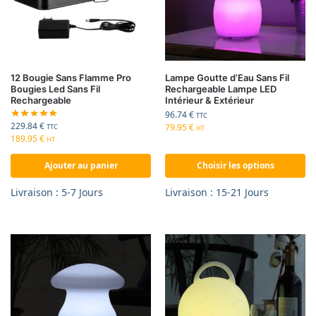
12 Bougie Sans Flamme Pro
Lampe Goutte d’Eau Sans Fil
Bougies Led Sans Fil
Rechargeable Lampe LED
Rechargeable
Intérieur & Extérieur
96.74
€
TTC
229.84
€
79.95
€
TTC
HT
189.95
€
HT
Ajouter au panier
Choisir les options
Livraison : 5-7 Jours
Livraison : 15-21 Jours