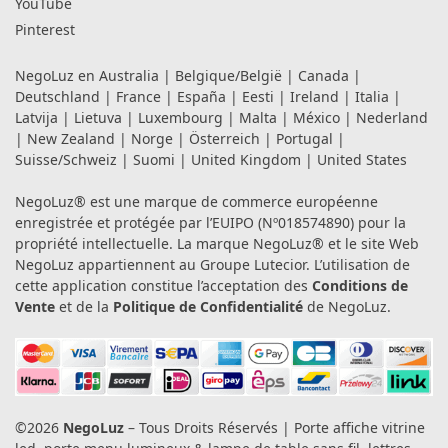
YouTube
Pinterest
NegoLuz en
Australia
|
Belgique/België
|
Canada
|
Deutschland
|
France
|
España
|
Eesti
|
Ireland
|
Italia
|
Latvija
|
Lietuva
|
Luxembourg
|
Malta
|
México
|
Nederland
|
New Zealand
|
Norge
|
Österreich
|
Portugal
|
Suisse/Schweiz
|
Suomi
|
United Kingdom
|
United States
NegoLuz® est une marque de commerce européenne
enregistrée et protégée par l’EUIPO (Nº018574890) pour la
propriété intellectuelle. La marque NegoLuz® et le site Web
NegoLuz appartiennent au Groupe Lutecior. L’utilisation de
cette application constitue l’acceptation des
Conditions de
Vente
et de la
Politique de Confidentialité
de NegoLuz.
©2026
NegoLuz
– Tous Droits Réservés | Porte affiche vitrine