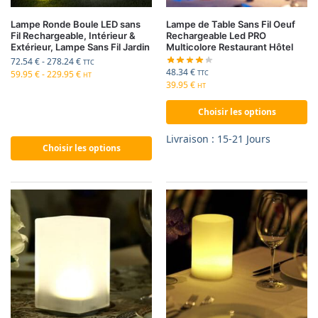
Lampe Ronde Boule LED sans
Lampe de Table Sans Fil Oeuf
Fil Rechargeable, Intérieur &
Rechargeable Led PRO
Extérieur, Lampe Sans Fil Jardin
Multicolore Restaurant Hôtel
72.54
€
-
278.24
€
TTC
48.34
€
59.95
€
-
229.95
€
TTC
HT
39.95
€
HT
Choisir les options
Livraison : 15-21 Jours
Choisir les options