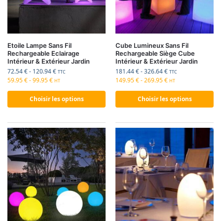
Etoile Lampe Sans Fil
Cube Lumineux Sans Fil
Rechargeable Eclairage
Rechargeable Siège Cube
Intérieur & Extérieur Jardin
Intérieur & Extérieur Jardin
72.54
€
-
120.94
€
181.44
€
-
326.64
€
TTC
TTC
59.95
€
-
99.95
€
149.95
€
-
269.95
€
HT
HT
Choisir les options
Choisir les options