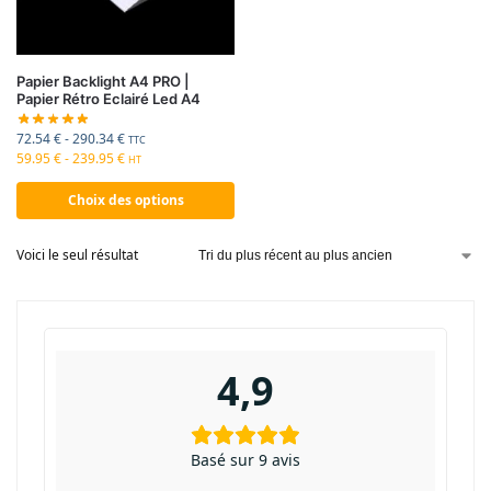
Papier Backlight A4 PRO |
Papier Rétro Eclairé Led A4
72.54
€
-
290.34
€
TTC
59.95
€
-
239.95
€
HT
Choix des options
Voici le seul résultat
4,9
Basé sur 9 avis