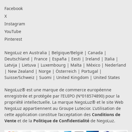
Facebook
X
Instagram
YouTube
Pinterest
NegoLuz en
Australia
|
Belgique/België
|
Canada
|
Deutschland
|
France
|
España
|
Eesti
|
Ireland
|
Italia
|
Latvija
|
Lietuva
|
Luxembourg
|
Malta
|
México
|
Nederland
|
New Zealand
|
Norge
|
Österreich
|
Portugal
|
Suisse/Schweiz
|
Suomi
|
United Kingdom
|
United States
NegoLuz® est une marque de commerce européenne
enregistrée et protégée par l’EUIPO (Nº018574890) pour la
propriété intellectuelle. La marque NegoLuz® et le site Web
NegoLuz appartiennent au Groupe Lutecior. L’utilisation de
cette application constitue l’acceptation des
Conditions de
Vente
et de la
Politique de Confidentialité
de NegoLuz.