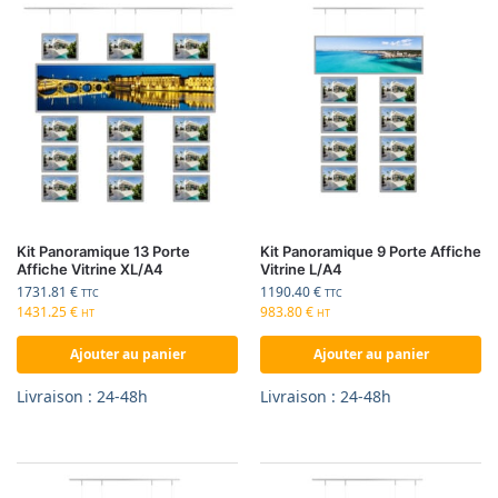
Kit Panoramique 13 Porte
Kit Panoramique 9 Porte Affiche
Affiche Vitrine XL/A4
Vitrine L/A4
1731.81
€
1190.40
€
TTC
TTC
1431.25
€
983.80
€
HT
HT
Ajouter au panier
Ajouter au panier
Livraison : 24-48h
Livraison : 24-48h