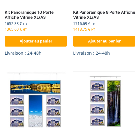
Kit Panoramique 10 Porte
Kit Panoramique 8 Porte Affiche
Affiche Vitrine XL/A3
Vitrine XL/A3
1652.38
€
1716.69
€
TTC
TTC
1365.60
€
1418.75
€
HT
HT
Ajouter au panier
Ajouter au panier
Livraison : 24-48h
Livraison : 24-48h