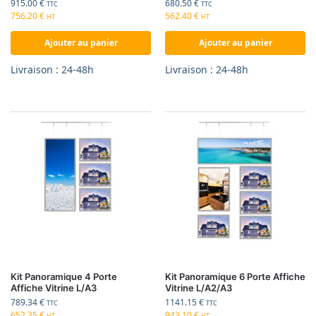
915.00
€
680.50
€
TTC
TTC
756.20
€
562.40
€
HT
HT
Ajouter au panier
Ajouter au panier
Livraison : 24-48h
Livraison : 24-48h
Kit Panoramique 4 Porte
Kit Panoramique 6 Porte Affiche
Affiche Vitrine L/A3
Vitrine L/A2/A3
789.34
€
1141.15
€
TTC
TTC
652.35
€
943.10
€
HT
HT