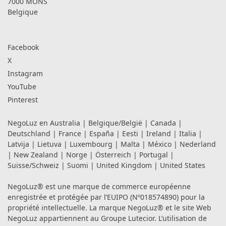
7000 MONS
Belgique
Facebook
X
Instagram
YouTube
Pinterest
NegoLuz en
Australia
|
Belgique/België
|
Canada
|
Deutschland
|
France
|
España
|
Eesti
|
Ireland
|
Italia
|
Latvija
|
Lietuva
|
Luxembourg
|
Malta
|
México
|
Nederland
|
New Zealand
|
Norge
|
Österreich
|
Portugal
|
Suisse/Schweiz
|
Suomi
|
United Kingdom
|
United States
NegoLuz® est une marque de commerce européenne
enregistrée et protégée par l’EUIPO (Nº018574890) pour la
propriété intellectuelle. La marque NegoLuz® et le site Web
NegoLuz appartiennent au Groupe Lutecior. L’utilisation de