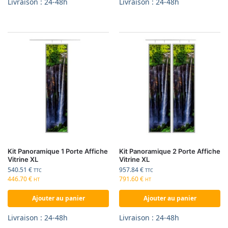
Livraison : 24-48h
Livraison : 24-48h
Kit Panoramique 1 Porte Affiche
Kit Panoramique 2 Porte Affiche
Vitrine XL
Vitrine XL
540.51
€
957.84
€
TTC
TTC
446.70
€
791.60
€
HT
HT
Ajouter au panier
Ajouter au panier
Livraison : 24-48h
Livraison : 24-48h