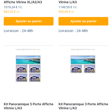
Affiche Vitrine XL/A2/A3
Vitrine L/A3
1019.24
€
1149.50
€
TTC
TTC
842.35
€
950.00
€
HT
HT
Ajouter au panier
Ajouter au panier
Livraison : 24-48h
Livraison : 24-48h
Kit Panoramique 5 Porte Affiche
Kit Panoramique 3 Porte Affiche
Vitrine L/A3
Vitrine L/A3