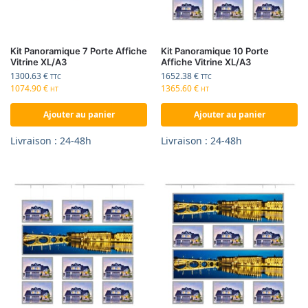
Kit Panoramique 7 Porte Affiche
Kit Panoramique 10 Porte
Vitrine XL/A3
Affiche Vitrine XL/A3
1300.63
€
1652.38
€
TTC
TTC
1074.90
€
1365.60
€
HT
HT
Ajouter au panier
Ajouter au panier
Livraison : 24-48h
Livraison : 24-48h