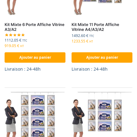
Kit Mixte 6 Porte Affiche Vitrine
Kit Mixte 11 Porte Affiche
A3/A2
Vitrine A4/A3/A2
1492.60
€
TTC
1112.05
€
1233.55
€
TTC
HT
919.05
€
HT
Ajouter au panier
Ajouter au panier
Livraison : 24-48h
Livraison : 24-48h