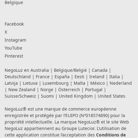
Belgique
Facebook
X
Instagram
YouTube
Pinterest
NegoLuz en
Australia
|
Belgique/België
|
Canada
|
Deutschland
|
France
|
España
|
Eesti
|
Ireland
|
Italia
|
Latvija
|
Lietuva
|
Luxembourg
|
Malta
|
México
|
Nederland
|
New Zealand
|
Norge
|
Österreich
|
Portugal
|
Suisse/Schweiz
|
Suomi
|
United Kingdom
|
United States
NegoLuz® est une marque de commerce européenne
enregistrée et protégée par l’EUIPO (Nº018574890) pour la
propriété intellectuelle. La marque NegoLuz® et le site Web
NegoLuz appartiennent au Groupe Lutecior. L’utilisation de
cette application constitue l’acceptation des
Conditions de