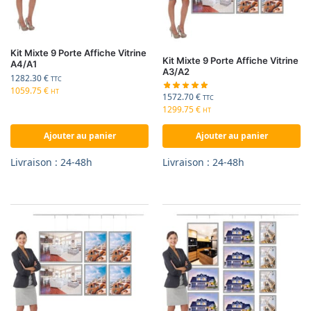
Kit Mixte 9 Porte Affiche Vitrine
Kit Mixte 9 Porte Affiche Vitrine
A4/A1
A3/A2
1282.30
€
TTC
1059.75
€
HT
1572.70
€
TTC
1299.75
€
HT
Ajouter au panier
Ajouter au panier
Livraison : 24-48h
Livraison : 24-48h