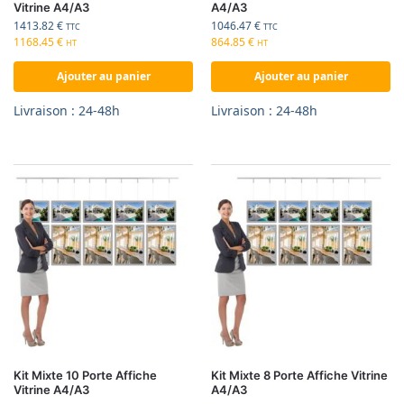
Vitrine A4/A3
A4/A3
1413.82
€
1046.47
€
TTC
TTC
1168.45
€
864.85
€
HT
HT
Ajouter au panier
Ajouter au panier
Livraison : 24-48h
Livraison : 24-48h
Kit Mixte 10 Porte Affiche
Kit Mixte 8 Porte Affiche Vitrine
Vitrine A4/A3
A4/A3