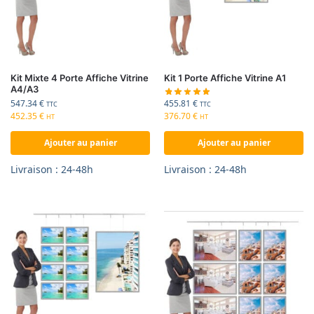
Kit Mixte 4 Porte Affiche Vitrine
Kit 1 Porte Affiche Vitrine A1
A4/A3
455.81
€
547.34
€
TTC
TTC
376.70
€
452.35
€
HT
HT
Ajouter au panier
Ajouter au panier
Livraison : 24-48h
Livraison : 24-48h