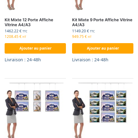
Kit Mixte 12 Porte Affiche
Kit Mixte 9 Porte Affiche Vitrine
Vitrine A4/A3
A4/A3
1462.22
€
1149.20
€
TTC
TTC
1208.45
€
949.75
€
HT
HT
Ajouter au panier
Ajouter au panier
Livraison : 24-48h
Livraison : 24-48h