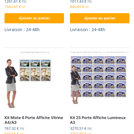
1261.61
€
1017.43
€
TTC
TTC
1042.65
€
840.85
€
HT
HT
Ajouter au panier
Ajouter au panier
Livraison : 24-48h
Livraison : 24-48h
Kit Mixte 6 Porte Affiche Vitrine
Kit 25 Porte Affiche Lumineux
A4/A3
A3
767.32
€
3270.51
€
TTC
TTC
634.15
€
2702.90
€