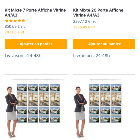
Kit Mixte 7 Porte Affiche Vitrine
Kit Mixte 20 Porte Affiche
A4/A3
Vitrine A4/A3
2297.12
€
TTC
850.69
€
1898.45
€
TTC
HT
703.05
€
HT
Ajouter au panier
Ajouter au panier
Livraison : 24-48h
Livraison : 24-48h