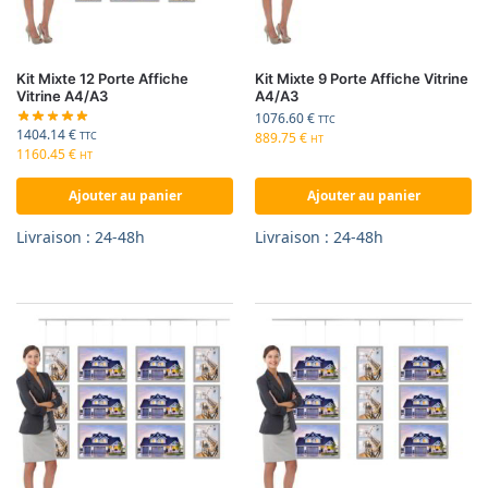
Kit Mixte 12 Porte Affiche
Kit Mixte 9 Porte Affiche Vitrine
Vitrine A4/A3
A4/A3
1076.60
€
TTC
1404.14
€
889.75
€
TTC
HT
1160.45
€
HT
Ajouter au panier
Ajouter au panier
Livraison : 24-48h
Livraison : 24-48h