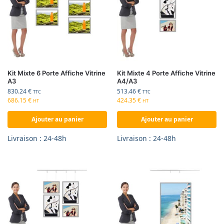
Kit Mixte 6 Porte Affiche Vitrine
Kit Mixte 4 Porte Affiche Vitrine
A3
A4/A3
830.24
€
513.46
€
TTC
TTC
686.15
€
424.35
€
HT
HT
Ajouter au panier
Ajouter au panier
Livraison : 24-48h
Livraison : 24-48h