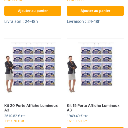
HT
HT
Ajouter au panier
Ajouter au panier
Livraison : 24-48h
Livraison : 24-48h
Kit 20 Porte Affiche Lumineux
Kit 15 Porte Affiche Lumineux
A3
A3
2610.82
€
1949.49
€
TTC
TTC
2157.70
€
1611.15
€
HT
HT