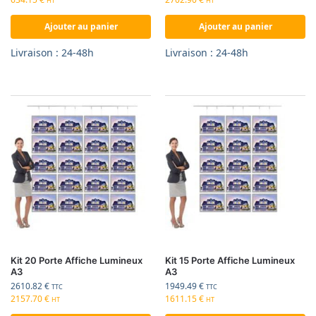
HT
HT
Ajouter au panier
Ajouter au panier
Livraison : 24-48h
Livraison : 24-48h
Kit 20 Porte Affiche Lumineux
Kit 15 Porte Affiche Lumineux
A3
A3
2610.82
€
1949.49
€
TTC
TTC
2157.70
€
1611.15
€
HT
HT