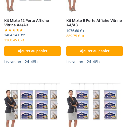
Kit Mixte 12 Porte Affiche
Kit Mixte 9 Porte Affiche Vitrine
Vitrine A4/A3
A4/A3
1076.60
€
TTC
1404.14
€
889.75
€
TTC
HT
1160.45
€
HT
Ajouter au panier
Ajouter au panier
Livraison : 24-48h
Livraison : 24-48h