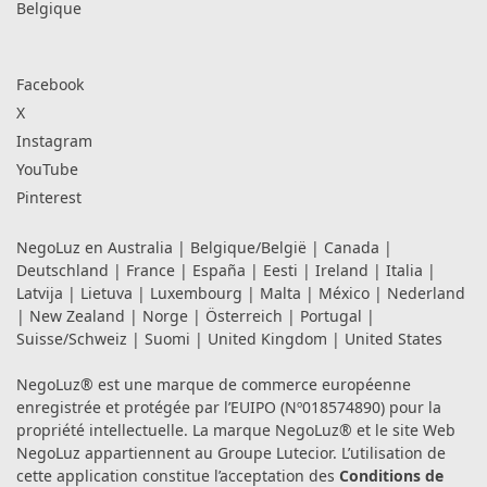
Belgique
Facebook
X
Instagram
YouTube
Pinterest
NegoLuz en
Australia
|
Belgique/België
|
Canada
|
Deutschland
|
France
|
España
|
Eesti
|
Ireland
|
Italia
|
Latvija
|
Lietuva
|
Luxembourg
|
Malta
|
México
|
Nederland
|
New Zealand
|
Norge
|
Österreich
|
Portugal
|
Suisse/Schweiz
|
Suomi
|
United Kingdom
|
United States
NegoLuz® est une marque de commerce européenne
enregistrée et protégée par l’EUIPO (Nº018574890) pour la
propriété intellectuelle. La marque NegoLuz® et le site Web
NegoLuz appartiennent au Groupe Lutecior. L’utilisation de
cette application constitue l’acceptation des
Conditions de