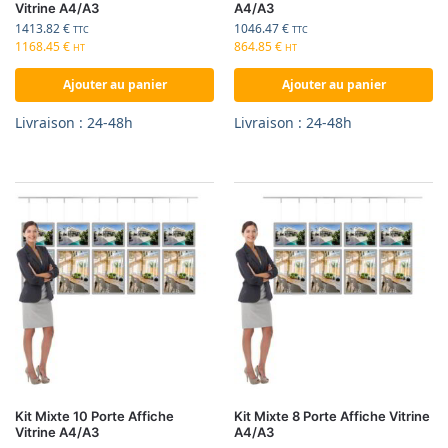
Vitrine A4/A3
A4/A3
1413.82
€
1046.47
€
TTC
TTC
1168.45
€
864.85
€
HT
HT
Ajouter au panier
Ajouter au panier
Livraison : 24-48h
Livraison : 24-48h
Kit Mixte 10 Porte Affiche
Kit Mixte 8 Porte Affiche Vitrine
Vitrine A4/A3
A4/A3