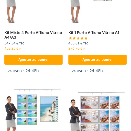
Kit Mixte 4 Porte Affiche Vitrine
Kit 1 Porte Affiche Vitrine A1
A4/A3
455.81
€
547.34
€
TTC
TTC
376.70
€
452.35
€
HT
HT
Ajouter au panier
Ajouter au panier
Livraison : 24-48h
Livraison : 24-48h