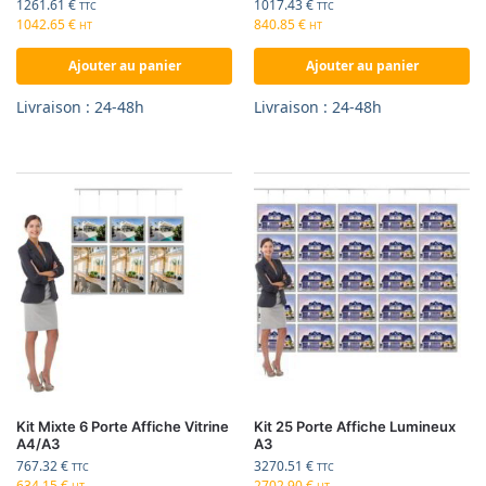
1261.61
€
1017.43
€
TTC
TTC
1042.65
€
840.85
€
HT
HT
Ajouter au panier
Ajouter au panier
Livraison : 24-48h
Livraison : 24-48h
Kit Mixte 6 Porte Affiche Vitrine
Kit 25 Porte Affiche Lumineux
A4/A3
A3
767.32
€
3270.51
€
TTC
TTC
634.15
€
2702.90
€