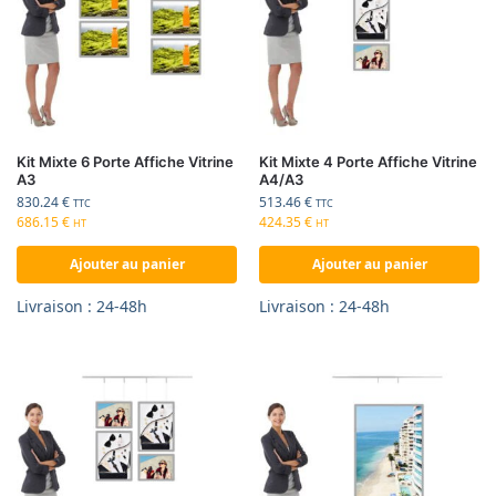
Kit Mixte 6 Porte Affiche Vitrine
Kit Mixte 4 Porte Affiche Vitrine
A3
A4/A3
830.24
€
513.46
€
TTC
TTC
686.15
€
424.35
€
HT
HT
Ajouter au panier
Ajouter au panier
Livraison : 24-48h
Livraison : 24-48h