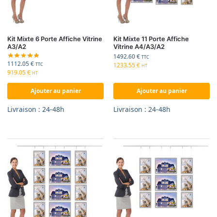
Kit Mixte 6 Porte Affiche Vitrine
Kit Mixte 11 Porte Affiche
A3/A2
Vitrine A4/A3/A2
1492.60
€
TTC
1112.05
€
1233.55
€
TTC
HT
919.05
€
HT
Ajouter au panier
Ajouter au panier
Livraison : 24-48h
Livraison : 24-48h