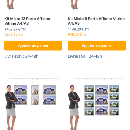
Kit Mixte 12 Porte Affiche
Kit Mixte 9 Porte Affiche Vitrine
Vitrine A4/A3
A4/A3
1462.22
€
1149.20
€
TTC
TTC
1208.45
€
949.75
€
HT
HT
Ajouter au panier
Ajouter au panier
Livraison : 24-48h
Livraison : 24-48h