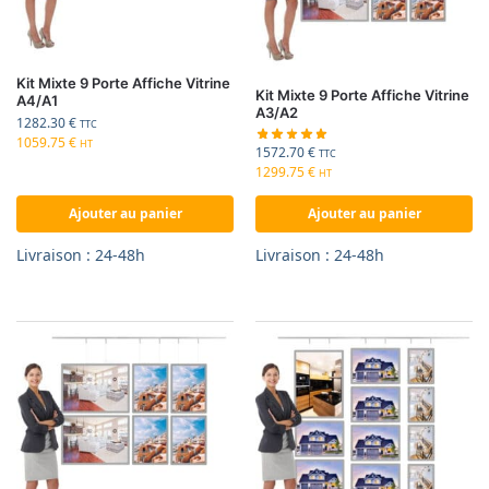
Kit Mixte 9 Porte Affiche Vitrine
Kit Mixte 9 Porte Affiche Vitrine
A4/A1
A3/A2
1282.30
€
TTC
1059.75
€
HT
1572.70
€
TTC
1299.75
€
HT
Ajouter au panier
Ajouter au panier
Livraison : 24-48h
Livraison : 24-48h