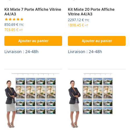
Kit Mixte 7 Porte Affiche Vitrine
Kit Mixte 20 Porte Affiche
A4/A3
Vitrine A4/A3
2297.12
€
TTC
850.69
€
1898.45
€
TTC
HT
703.05
€
HT
Ajouter au panier
Ajouter au panier
Livraison : 24-48h
Livraison : 24-48h