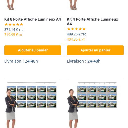
Kit 8 Porte Affiche Lumineux A4
Kit 4 Porte Affiche Lumineux
A4
871.14
€
TTC
489.26
€
719.95
€
TTC
HT
404.35
€
HT
Ajouter au panier
Ajouter au panier
Livraison : 24-48h
Livraison : 24-48h