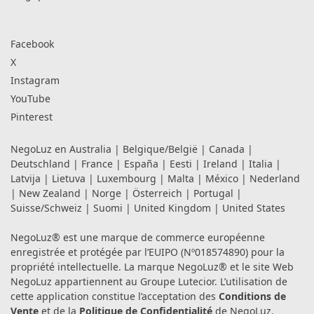
Facebook
X
Instagram
YouTube
Pinterest
NegoLuz en
Australia
|
Belgique/België
|
Canada
|
Deutschland
|
France
|
España
|
Eesti
|
Ireland
|
Italia
|
Latvija
|
Lietuva
|
Luxembourg
|
Malta
|
México
|
Nederland
|
New Zealand
|
Norge
|
Österreich
|
Portugal
|
Suisse/Schweiz
|
Suomi
|
United Kingdom
|
United States
NegoLuz® est une marque de commerce européenne
enregistrée et protégée par l’EUIPO (Nº018574890) pour la
propriété intellectuelle. La marque NegoLuz® et le site Web
NegoLuz appartiennent au Groupe Lutecior. L’utilisation de
cette application constitue l’acceptation des
Conditions de
Vente
et de la
Politique de Confidentialité
de NegoLuz.