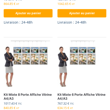
864.85
€
1042.65
€
HT
HT
Ajouter au panier
Ajouter au panier
Livraison : 24-48h
Livraison : 24-48h
Kit Mixte 8 Porte Affiche Vitrine
Kit Mixte 6 Porte Affiche Vitrine
A4/A3
A4/A3
1017.43
€
767.32
€
TTC
TTC
840.85
€
634.15
€
HT
HT