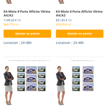
Kit Mixte 9 Porte Affiche Vitrine
Kit Mixte 6 Porte Affiche Vitrine
A4/A3
A4/A3
1149.20
€
821.65
€
TTC
TTC
949.75
€
679.05
€
HT
HT
Ajouter au panier
Ajouter au panier
Livraison : 24-48h
Livraison : 24-48h