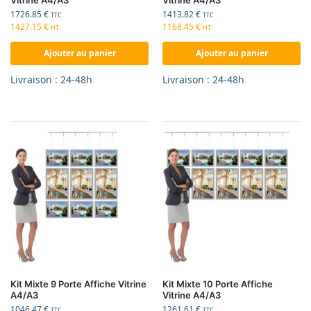
Vitrine A4/A3
Vitrine A4/A3
1726.85
€
1413.82
€
TTC
TTC
1427.15
€
1168.45
€
HT
HT
Ajouter au panier
Ajouter au panier
Livraison : 24-48h
Livraison : 24-48h
Kit Mixte 9 Porte Affiche Vitrine
Kit Mixte 10 Porte Affiche
A4/A3
Vitrine A4/A3
1046.47
€
1261.61
€
TTC
TTC