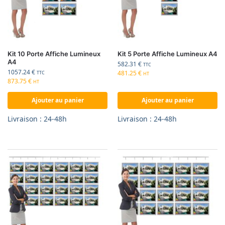
Kit 10 Porte Affiche Lumineux
Kit 5 Porte Affiche Lumineux A4
A4
582.31
€
TTC
1057.24
€
481.25
€
TTC
HT
873.75
€
HT
Ajouter au panier
Ajouter au panier
Livraison : 24-48h
Livraison : 24-48h