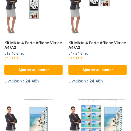
Kit Mixte 4 Porte Affiche Vitrine
Kit Mixte 4 Porte Affiche Vitrine
A4/A3
A4/A3
513.46
€
547.34
€
TTC
TTC
424.35
€
452.35
€
HT
HT
Ajouter au panier
Ajouter au panier
Livraison : 24-48h
Livraison : 24-48h