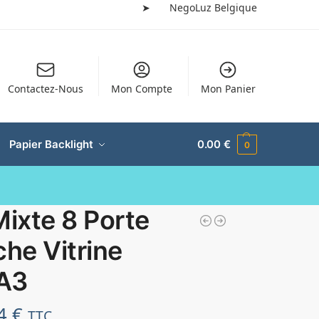
➤
NegoLuz Belgique
Contactez-Nous
Mon Compte
Mon Panier
Papier Backlight
0.00
€
0
Mixte 8 Porte
che Vitrine
A3
54
€
TTC