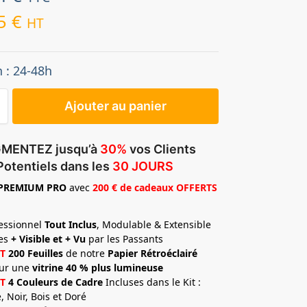
95
€
HT
n : 24-48h
Ajouter au panier
MENTEZ jusqu’à
30%
vos Clients
Potentiels dans les
30 JOURS
PREMIUM
PRO
avec
200 € de cadeaux OFFERTS
fessionnel
Tout Inclus
, Modulable & Extensible
tes
+ Visible et + Vu
par les Passants
T
200 Feuilles
de notre
Papier Rétroéclairé
ur une
vitrine 40 % plus lumineuse
T
4 Couleurs de Cadre
Incluses dans le Kit :
, Noir, Bois et Doré