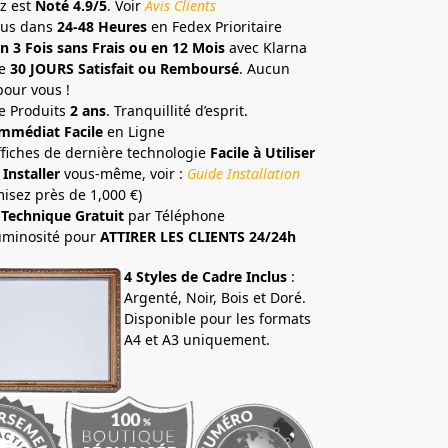
z est
Noté 4.9/5
. Voir
Avis Clients
ous dans
24-48 Heures
en Fedex Prioritaire
n 3 Fois sans Frais ou en 12 Mois
avec Klarna
e
30 JOURS Satisfait ou Remboursé
. Aucun
pour vous !
e Produits
2 ans
. Tranquillité d’esprit.
mmédiat Facile
en Ligne
ffiches de dernière technologie
Facile à Utiliser
 Installer
vous-même, voir :
Guide Installation
isez près de 1,000 €)
 Technique Gratuit
par Téléphone
uminosité pour
ATTIRER LES CLIENTS 24/24h
4 Styles de Cadre Inclus
:
Argenté, Noir, Bois et Doré.
Disponible pour les formats
A4 et A3 uniquement.