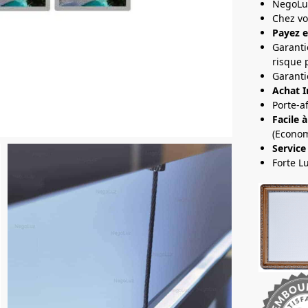
NegoLu
Chez v
Payez e
Garanti
risque 
Garanti
Achat I
Porte-a
Facile à
(Econom
Service
Forte L