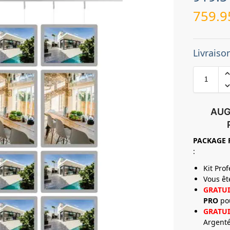
759.
Livraiso
AUG
PACKAGE
:
Kit Pro
Vous ê
GRATUI
PRO
po
GRATUI
Argenté